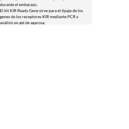
durante el embarazo.
El kit KIR Ready Gene sirve para el tipaje de los 
genes de los receptores KIR mediante PCR y 
análisis en gel de agarosa.
Presentación: Análisis de 16 muestras.
Contenido del kit: Placa de 96 tubos de PCR con 
film cobertor rotulado, buffer de PCR (ReadyPCR), 
tiras de tapas para 8 well o un cobertor de silicona 
para placas de 96 wells, Instrucciones de uso, hojas 
de protocolo y ayuda de interpretación
•Kit para estudio de Aloanticuerpos HLA
Determinación de aloanticuerpos frente a 
antígenos HLA mediante bolas de poliuretano:
-Kit Lifescreen Deluxe
-LSA Clase I
-LSA Clase II
Los antígenos leucocitarios humanos (HLA) son un 
sistema de glicoproteínas que tienen un 
papel principal en la presentación de péptidos al 
sistema inmune. Sin embargo, como es un sistema 