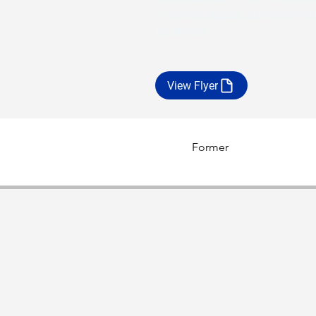
 - Los conjugados, sustratos, m
los errores.
View Flyer
Former
26 de Marzo 1208
Montevideo, Uruguay