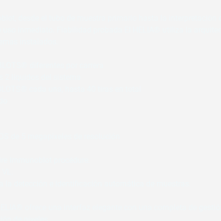
lot, desde el tubo de muestra primario hasta la interpretación d
 uso inmediato. Fiabilidad probada El HELIA® utiliza la arquite
emas instalados.
BLOTS® diferentes por carrera
s 2 líquidos del sistema 
BLOTS® cada una, hasta 40 tiras en total
ado
S de 5 megapíxeles de resolución
lre Immunoblot procédure.
 VL.
a la detección e identificación automática de muestras.
HELIA® ofrece una interfaz elegante con una completa de gestión 
ción de niveles