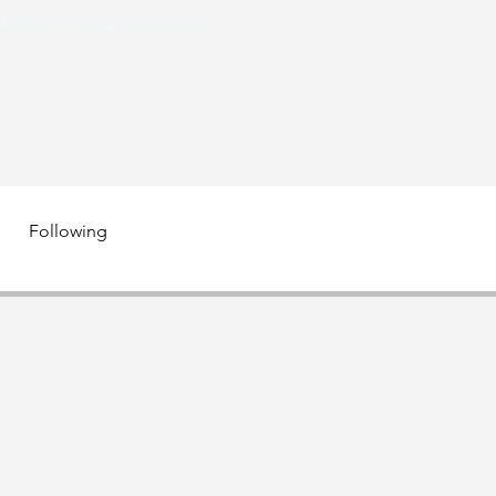
peteo y se registran todos 
Following
visur@gmail.com