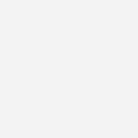
el traje. El sistema HELIA® 
ctura de hardware 
del flujo de trabajo y una 