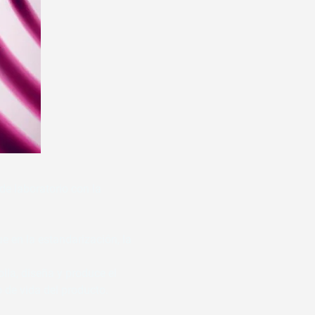
e laboratorio con la 
 en la estandarización, la 
la, diseña y produce el 
 de vida del producto.