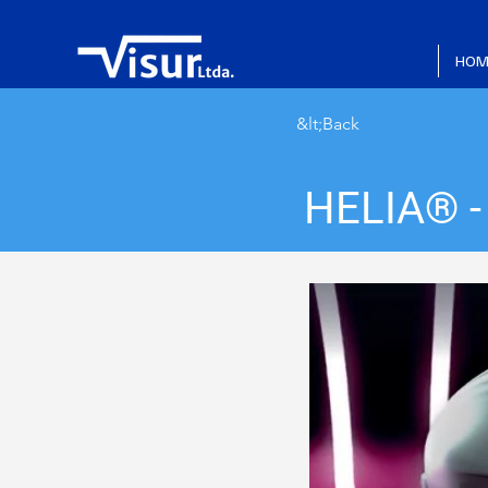
HOM
&lt;Back
HELIA® 