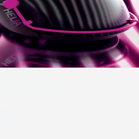
 HELMED®, y el sistema HELIA® unités probada automatización d
amiento y lectura de inmunoblot.
plificar y automatizar las pruebas de inmunoblot con un enfoque
ation.
preinstalado y configurado para ahorrar espacio. AESKU desarrol
ivos dedicados, ofreciendo un control completo de todo el ciclo