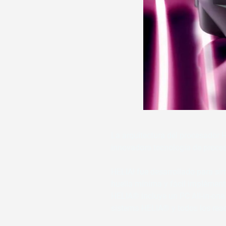
La arquitectura del procesador
innovadora tecnología de proces
HELIA! fue desarrollado para sim
huella mínima y fácil implément
HELIA® incluye un PC All-in-one 
sistema HELIA® y todos los react