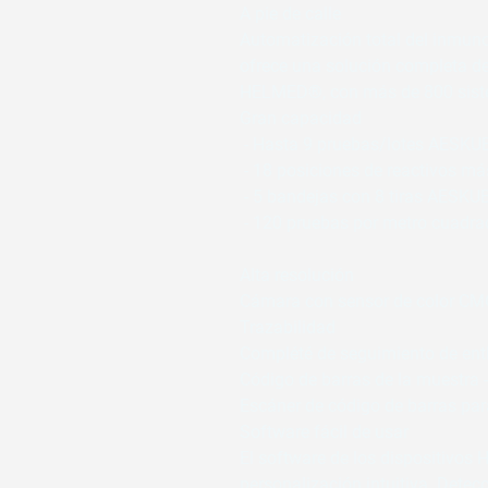
A pie de calle
Automatización total del inmunob
ofrece una solución completa de
HELMED®, con más de 800 sist
Gran capacidad
 - Hasta 9 pruebas/lotes AESKU
 - 18 posiciones de reactivos má
 - 5 bandejas con 8 tiras AESKU
 - 120 pruebas por metro cuadr
Alta resolución
Cámara con sensor de color CMO
Trazabilidad
Complété de seguimiento de ent
Código de barras de la muestra -
Escáner de código de barras par
Software fácil de usar
El software de los dispositivos 
personalización intuitiva. Detec