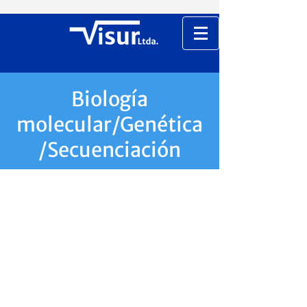
Biología
molecular/Genética
/Secuenciación