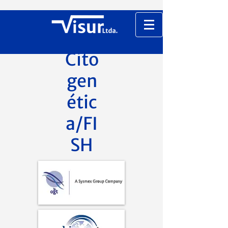
Cito
gen
étic
a/FI
SH