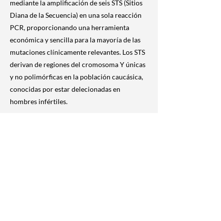
mediante la amplificación de seis STS (Sitios
Diana de la Secuencia) en una sola reacción
PCR, proporcionando una herramienta
económica y sencilla para la mayoría de las
mutaciones clínicamente relevantes. Los STS
derivan de regiones del cromosoma Y únicas
y no polimórficas en la población caucásica,
conocidas por estar delecionadas en
hombres infértiles.
La detección se realiza mediante
secuenciación capilar, siendo identificados 4
amplicones por el canal TAMRA (negro) y 4
por el FAM (azul)
previous
Next