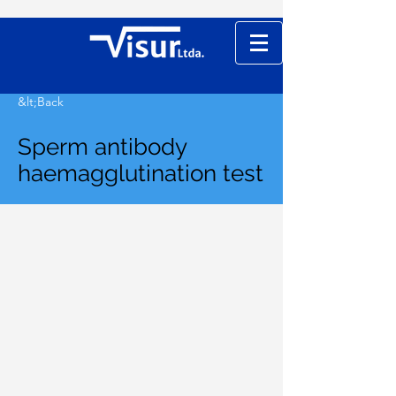
&lt;Back
Sperm antibody
haemagglutination test