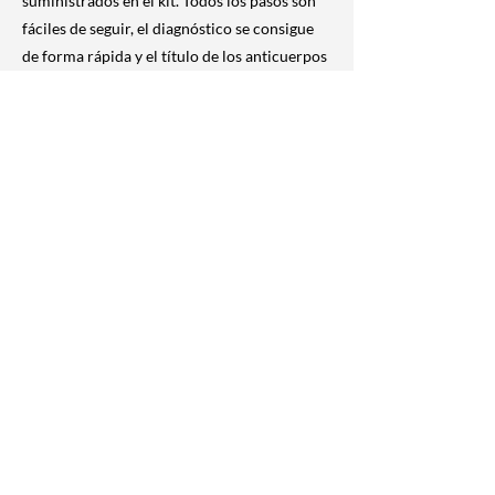
suministrados en el kit. Todos los pasos son
fáciles de seguir, el diagnóstico se consigue
de forma rápida y el título de los anticuerpos
de esperma posteriormente se puede
determinar.
previous
Next
26 de Marzo 1208
Montevideo, Uruguay
[598]
2708 6099
visur@gmail.com
VISUR Ltd.