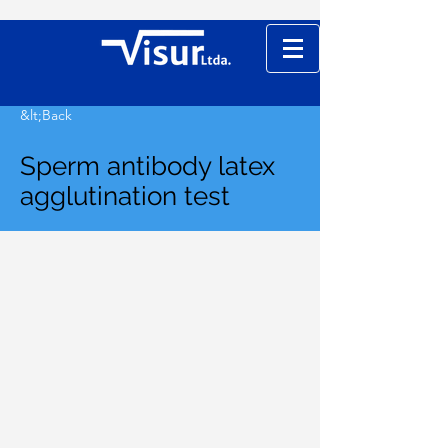
&lt;Back
Sperm antibody latex
agglutination test