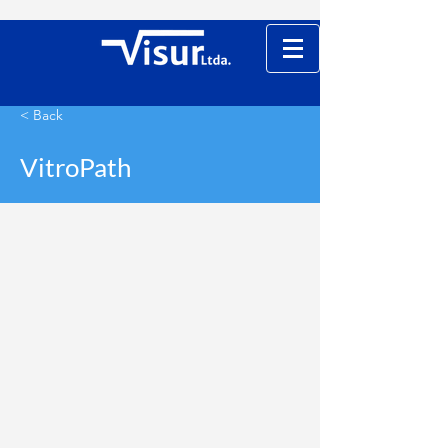
< Back
VitroPath