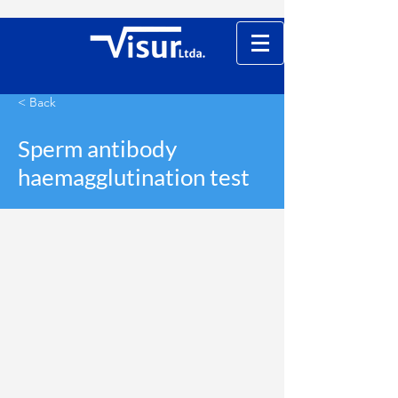
< Back
Sperm antibody
haemagglutination test