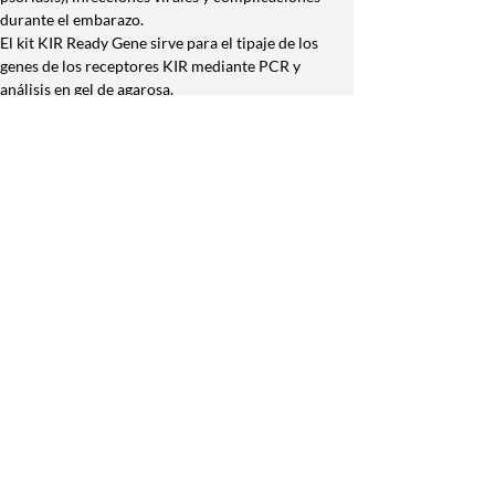
durante el embarazo.
El kit KIR Ready Gene sirve para el tipaje de los 
genes de los receptores KIR mediante PCR y 
análisis en gel de agarosa.
Presentación: Análisis de 16 muestras.
Contenido del kit: Placa de 96 tubos de PCR con 
film cobertor rotulado, buffer de PCR (ReadyPCR), 
tiras de tapas para 8 well o un cobertor de silicona 
para placas de 96 wells, Instrucciones de uso, hojas 
de protocolo y ayuda de interpretación
•Kit para estudio de Aloanticuerpos HLA
Determinación de aloanticuerpos frente a 
antígenos HLA mediante bolas de poliuretano:
-Kit Lifescreen Deluxe
-LSA Clase I
-LSA Clase II
Los antígenos leucocitarios humanos (HLA) son un 
sistema de glicoproteínas que tienen un 
papel principal en la presentación de péptidos al 