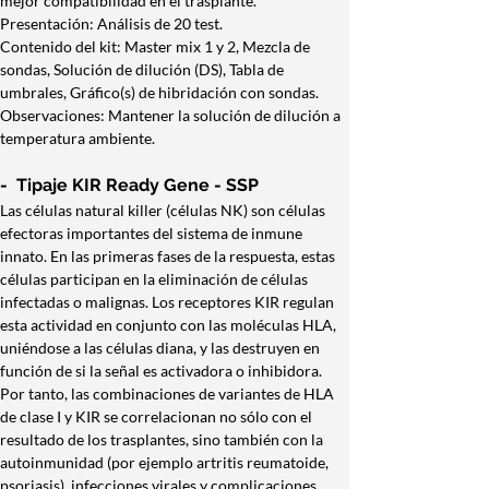
mejor compatibilidad en el trasplante.
Presentación: Análisis de 20 test.
Contenido del kit: Master mix 1 y 2, Mezcla de 
sondas, Solución de dilución (DS), Tabla de 
umbrales, Gráfico(s) de hibridación con sondas. 
Observaciones: Mantener la solución de dilución a 
temperatura ambiente.
-  Tipaje KIR Ready Gene - SSP
Las células natural killer (células NK) son células 
efectoras importantes del sistema de inmune 
innato. En las primeras fases de la respuesta, estas 
células participan en la eliminación de células 
infectadas o malignas. Los receptores KIR regulan 
esta actividad en conjunto con las moléculas HLA, 
uniéndose a las células diana, y las destruyen en 
función de si la señal es activadora o inhibidora. 
Por tanto, las combinaciones de variantes de HLA 
de clase I y KIR se correlacionan no sólo con el 
resultado de los trasplantes, sino también con la 
autoinmunidad (por ejemplo artritis reumatoide, 
psoriasis), infecciones virales y complicaciones 