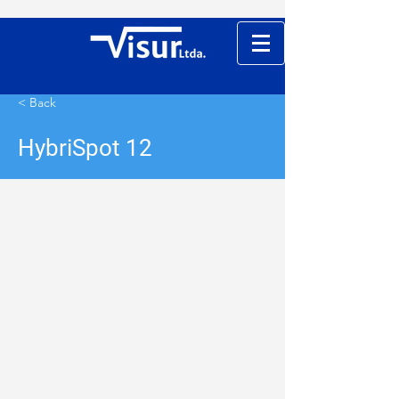
< Back
HybriSpot 12