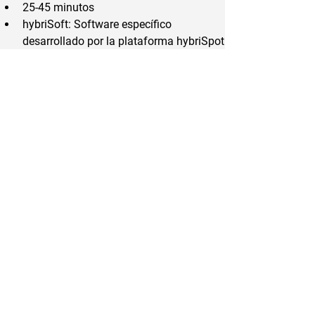
25-45 minutos
hybriSoft: Software específico 
desarrollado por la plataforma hybriSpot
Ver Flyer
Anterior
Siguiente
26 de Marzo 1208, Montevideo, Uruguay
[598]
2708 6099
contacto@visurltda.com
VISUR Ltda