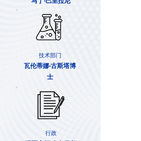
马丁·巴里拉尼
技术部门
瓦伦蒂娜·古斯塔博
士
行政