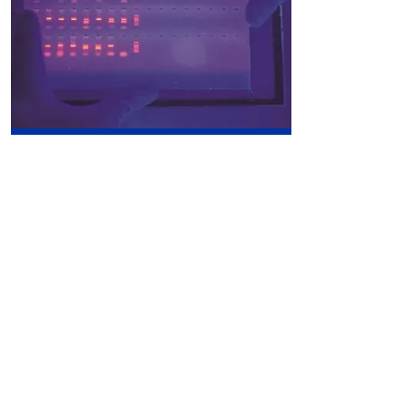
GelRed
Sustituto de Bromuro de Etidio