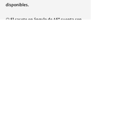
disponibles.
◎ El casete en ángulo de 45° cuenta con
una gran superficie de escritura para
marcar.
Previous
Next
1208年3月26日，乌拉圭蒙得维的亚
[598]
2708 6099
contacto@visurltda.com
VISUR