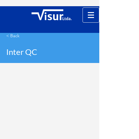
< Back
Inter QC