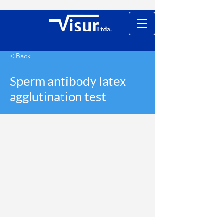
< Back
Sperm antibody latex
agglutination test