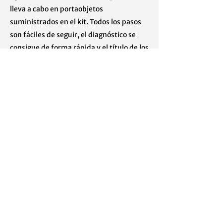
lleva a cabo en portaobjetos
suministrados en el kit. Todos los pasos
son fáciles de seguir, el diagnóstico se
consigue de forma rápida y el título de los
anticuerpos de esperma posteriormente
se puede determinar.
Previous
Next
1208年3月26日，乌拉圭蒙得维的亚
[598]
2708 6099
contacto@visurltda.com