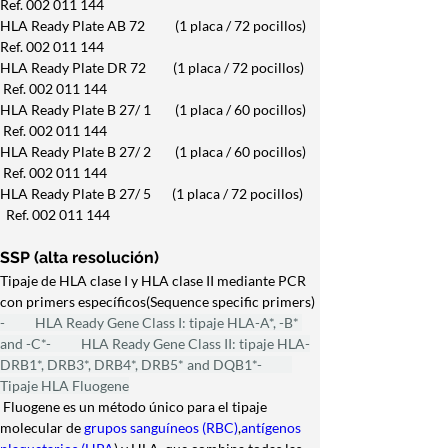
Ref. 002 011 144
HLA Ready Plate AB 72          (1 placa / 72 pocillos) 
Ref. 002 011 144
HLA Ready Plate DR 72         (1 placa / 72 pocillos) 
 Ref. 002 011 144
HLA Ready Plate B 27/ 1        (1 placa / 60 pocillos) 
 Ref. 002 011 144
HLA Ready Plate B 27/ 2        (1 placa / 60 pocillos) 
 Ref. 002 011 144
HLA Ready Plate B 27/ 5       (1 placa / 72 pocillos) 
  Ref. 002 011 144
SSP (alta resolución)
Tipaje de HLA clase I y HLA clase II mediante PCR 
con primers específicos(Sequence specific primers)
-          HLA Ready Gene Class I: tipaje HLA-A*, -B* 
and -C*-          HLA Ready Gene Class II: tipaje HLA-
DRB1*, DRB3*, DRB4*, DRB5* and DQB1*-          
Tipaje HLA Fluogene
 Fluogene es un método único para el tipaje 
molecular de
 grupos sanguíneos (RBC)
,
antígenos 