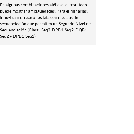
En algunas combinaciones alélicas, el resultado 
puede mostrar ambigüedades. Para eliminarlas, 
Inno-Train ofrece unos kits con mezclas de 
secuenciación que permiten un Segundo Nivel de 
Secuenciación (ClassI-Seq2, DRB1-Seq2, DQB1-
Seq2 y DPB1-Seq2).
-
Protrans HLA Domino Stone – secuenciación
La secuención es la fuente de información más 
fiable sobre la secuencia de un gen, y por tanto es 
de gran interés para la caracterización de la gran 
diversidad alélica de los genes HLA humanos.
El sistema de secuenciación de Protrans está 
diseñado para alcanzar un nivel máximo de 
secuenciación grupo y alelo-específica con el 
menor número de ambigüedades, siendo flexible y 
permitiendo su adaptación a los requerimientos de 
cada laboratorio. Utilizando PROTRANS Domino 
Stones es posible mejorar la baja resolución de 
otras técnicas (SSP, SSO) obteniendo un resultado 
de alta resolución de 4 dígitos. Este kit separa el 