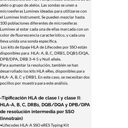
alelo o grupo de alelos. Las sondas se unen a 
microesferas Luminex ideadas para utilizarse con 
el Luminex Instrument. Se pueden mezclar hasta 
100 poblaciones diferentes de microesferas 
Luminex al estar cada una de ellas marcada con un 
color de fluorescencia característico, y cada una 
lleva unida una sonda específica. ​
 Los kits de tipaje HLA de Lifecodes por SSO están 
disponibles para  HLA: A, B, C, DRB1, DQB1/DQA, 
DPB/DPA, DRB 3-4-5 y Null allele.
Para aumentar la resolución, también se han 
desarrollado los kits HLA eRes, disponibles para 
HLA- A, B, C y DRB1. En este caso, se necesitan dos 
pocillos por muestra para este análisis.
-Tipificación HLA de clase I y clase II: 
HLA-A, B, C, DRB1, DQB/DQA y DPB/DPA 
de resolución intermedia por SSO 
(Innotrain)
•Lifecodes HLA-A SSO eRES Typing Kit