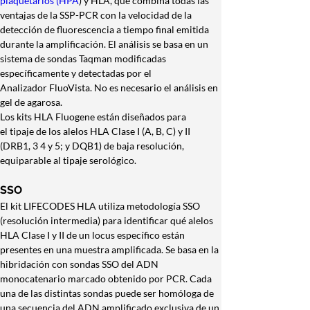
plaquetarios (HPA
) y HLA, que combina todas las 
ventajas de la SSP-PCR con la velocidad de la 
detección de fluorescencia a tiempo final emitida 
durante la amplificación. El análisis se basa en un 
sistema de sondas Taqman modificadas 
específicamente y detectadas por el 
Analizador FluoVista. No es necesario el análisis en 
gel de agarosa.
Los kits HLA Fluogene están diseñados para 
el tipaje de los alelos HLA Clase I (A, B, C) y II 
(DRB1, 3 4 y 5; y DQB1) de baja resolución, 
equiparable al tipaje serológico.
SSO
El kit LIFECODES HLA utiliza metodología SSO 
(resolución intermedia) para identificar qué alelos 
HLA Clase I y II de un locus específico están 
presentes en una muestra amplificada. Se basa en la 
hibridación con sondas SSO del ADN 
monocatenario marcado obtenido por PCR. Cada 
una de las distintas sondas puede ser homóloga de 
una secuencia del ADN amplificado exclusiva de un 