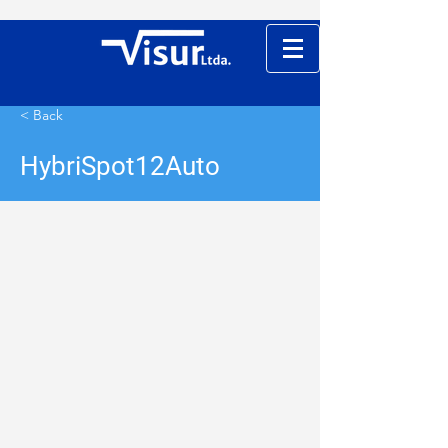
< Back
HybriSpot12Auto