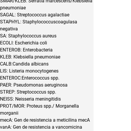
SMAR/KLEB: Serratia marcescens/Klebsiella 
pneumoniae
SAGAL: Streptococcus agalactiae
STAPHYL: Staphylococcuscoagulasa 
negativa
SA: Staphylococcus aureus
ECOLI: Escherichia coli
ENTEROB: Enterobacteria
KLEB: Klebsiella pneumoniae
CALB:Candida albicans
LIS: Listeria monocytogenes
ENTEROC:Enterococcus spp.
PAER: Pseudomonas aeruginosa
STREP: Streptococcus spp.
NEISS: Neisseria meningitidis
PROT/MOR: Proteus spp./ Morganella 
morganii
mecA: Gen de resistencia a meticilina mecA
vanA: Gen de resistencia a vancomicina 