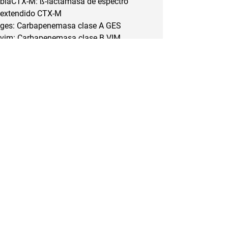
blaCTX-M: ß-lactamasa de espectro 
extendido CTX-M
ges: Carbapenemasa clase A GES
vim: Carbapenemasa clase B VIM
gim: Carbapenemasa clase B GIM
smp: Carbapenemasa clase B SPM
ndm: Carbapenemasa clase B NDM
sim: Carbapenemasa clase B SIM
imp_like: Carbapenemasa clase B IMP3, 15, 
19_like
oxa 23_like: Carbapenemasa
clase D OXA23_like
oxa 24_like: Carbapenemasa
clase D OXA24_like
oxa 48_like: Carbapenemasa
clase D OXA48_like
oxa 51_like: Carbapenemasa
clase D OXA51_like
oxa 58_like: Carbapenemasa